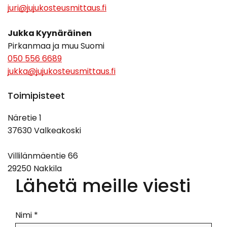
juri@jujukosteusmittaus.fi
Jukka Kyynäräinen
Pirkanmaa ja muu Suomi
050 556 6689
jukka@jujukosteusmittaus.fi
Toimipisteet
Näretie 1
37630 Valkeakoski
Villilänmäentie 66
29250 Nakkila
Lähetä meille viesti
Nimi *